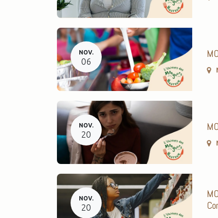
MOD
NOV.
06
MOD
NOV.
20
MOD
NOV.
Com
20