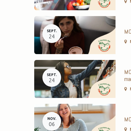
MOD
SEPT.
24
MOD
SEPT.
man
24
MOD
NOV.
06