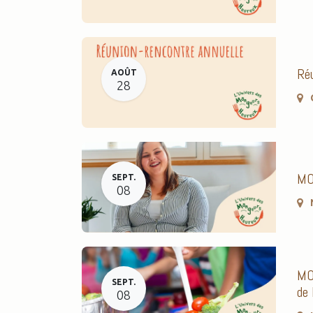
Réu
AOÛT
28
MO
SEPT.
08
MOD
SEPT.
de 
08