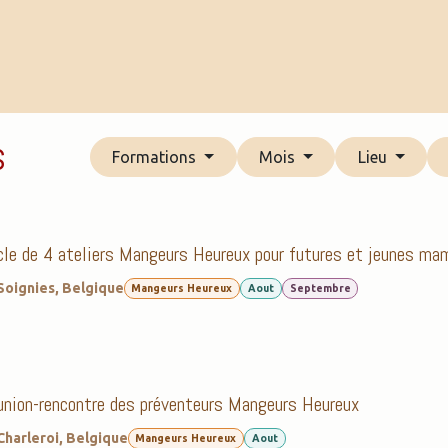
tivités
Formations
Outils pédagogiques
s
Formations
Mois
Lieu
le de 4 ateliers Mangeurs Heureux pour futures et jeunes ma
Soignies
,
Belgique
Mangeurs Heureux
Aout
Septembre
nion-rencontre des préventeurs Mangeurs Heureux
Charleroi
,
Belgique
Mangeurs Heureux
Aout