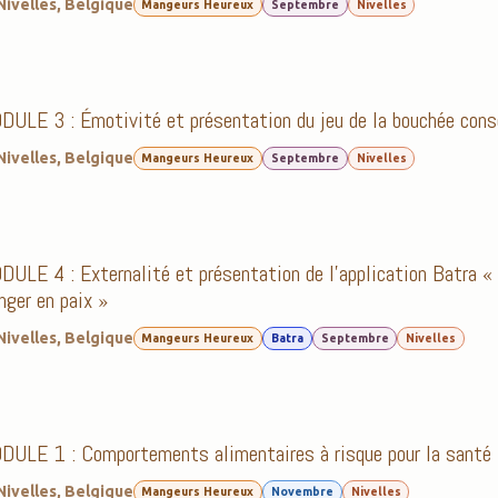
Nivelles
,
Belgique
Mangeurs Heureux
Septembre
Nivelles
ULE 3 : Émotivité et présentation du jeu de la bouchée cons
Nivelles
,
Belgique
Mangeurs Heureux
Septembre
Nivelles
ULE 4 : Externalité et présentation de l’application Batra «
ger en paix »
Nivelles
,
Belgique
Mangeurs Heureux
Batra
Septembre
Nivelles
ULE 1 : Comportements alimentaires à risque pour la santé 
Nivelles
,
Belgique
Mangeurs Heureux
Novembre
Nivelles