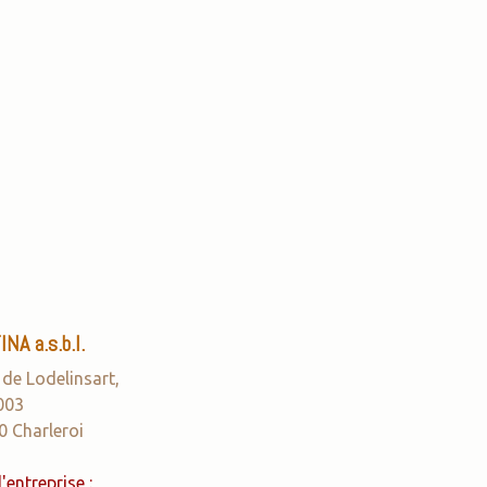
NA a.s.b.l.
 de Lodelinsart,
003
0 Charleroi
'entreprise :