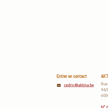
Entrer en contact
AKTI
Rue
cedric@aktina.be
94/
600
N° d