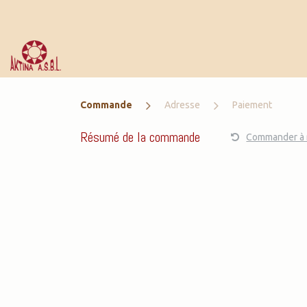
Se rendre au contenu
A propos
Pôles d'ac
Commande
Adresse
Paiement
Résumé de la commande
Commander à 