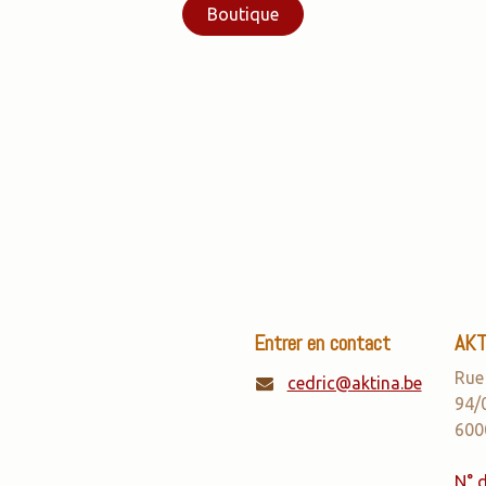
Boutique
Entrer en contact
AKTI
Rue
cedric@aktina.be
94/
600
N° d