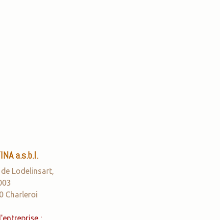
NA a.s.b.l.
 de Lodelinsart,
003
0 Charleroi
'entreprise :