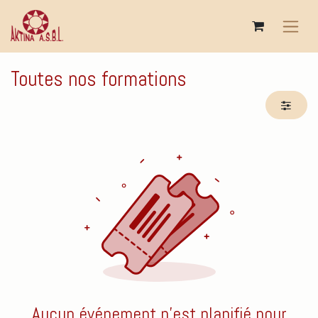
Se rendre au contenu
Toutes nos formations
Aucun événement n'est planifié pour