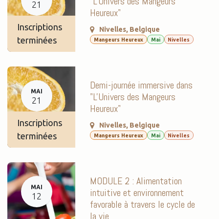
"L'Univers des Mangeurs
21
Heureux"
Inscriptions
Nivelles
,
Belgique
terminées
Mangeurs Heureux
Mai
Nivelles
Demi-journée immersive dans
MAI
"L'Univers des Mangeurs
21
Heureux"
Inscriptions
Nivelles
,
Belgique
terminées
Mangeurs Heureux
Mai
Nivelles
MODULE 2 : Alimentation
MAI
intuitive et environnement
12
favorable à travers le cycle de
la vie