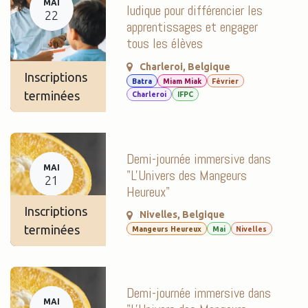
MAI
ludique pour différencier les
22
apprentissages et engager
tous les élèves
Charleroi
,
Belgique
Inscriptions
Batra
Miam Miak
Février
terminées
Charleroi
IFPC
Demi-journée immersive dans
MAI
"L'Univers des Mangeurs
21
Heureux"
Inscriptions
Nivelles
,
Belgique
terminées
Mangeurs Heureux
Mai
Nivelles
Demi-journée immersive dans
MAI