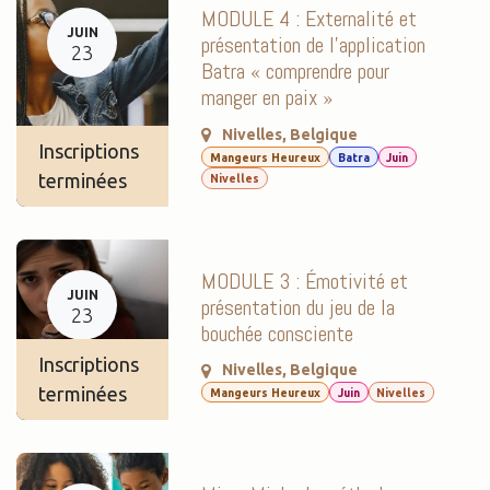
MODULE 4 : Externalité et
JUIN
présentation de l’application
23
Batra « comprendre pour
manger en paix »
Nivelles
,
Belgique
Inscriptions
Mangeurs Heureux
Batra
Juin
terminées
Nivelles
MODULE 3 : Émotivité et
JUIN
présentation du jeu de la
23
bouchée consciente
Inscriptions
Nivelles
,
Belgique
terminées
Mangeurs Heureux
Juin
Nivelles