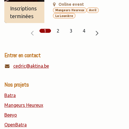
Online event
Inscriptions
Mangeurs Heureux
Avril
terminées
La Louvière
1
2
3
4
Entrer en contact
cedric@aktina.be
Nos projets
Batra
Mangeurs Heureux
Beeyo
OpenBatra