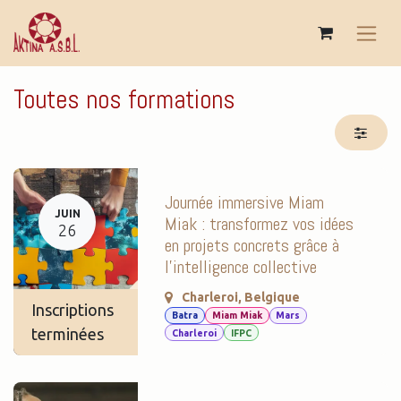
Se rendre au contenu
Toutes nos formations
Journée immersive Miam
JUIN
Miak : transformez vos idées
26
en projets concrets grâce à
l'intelligence collective
Charleroi
,
Belgique
Inscriptions
Batra
Miam Miak
Mars
terminées
Charleroi
IFPC