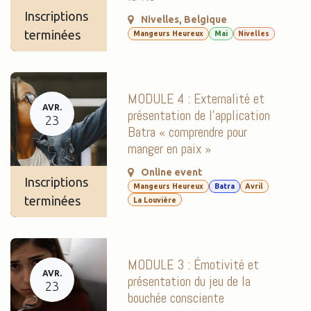
Inscriptions
Nivelles
,
Belgique
terminées
Mangeurs Heureux
Mai
Nivelles
MODULE 4 : Externalité et
AVR.
présentation de l’application
23
Batra « comprendre pour
manger en paix »
Online event
Inscriptions
Mangeurs Heureux
Batra
Avril
terminées
La Louvière
MODULE 3 : Émotivité et
AVR.
présentation du jeu de la
23
bouchée consciente