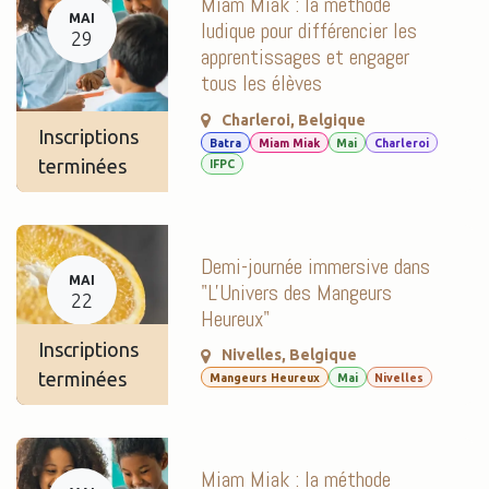
Miam Miak : la méthode
MAI
ludique pour différencier les
29
apprentissages et engager
tous les élèves
Charleroi
,
Belgique
Inscriptions
Batra
Miam Miak
Mai
Charleroi
terminées
IFPC
Demi-journée immersive dans
MAI
"L'Univers des Mangeurs
22
Heureux"
Inscriptions
Nivelles
,
Belgique
terminées
Mangeurs Heureux
Mai
Nivelles
Miam Miak : la méthode