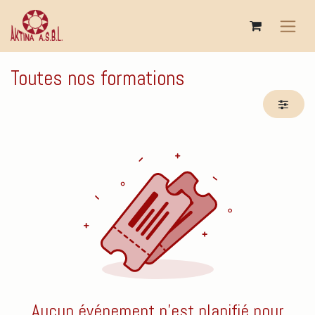
Se rendre au contenu
Toutes nos formations
Aucun événement n'est planifié pour