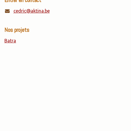
cedric@aktina.be
Nos projets
Batra
Mangeurs Heureux
Beeyo
OpenBatra
C'est Trop Bon !
GiTINi
AKTINA a.s.b.l.
Rue de Lodelinsart, 94/003
6000 Charleroi