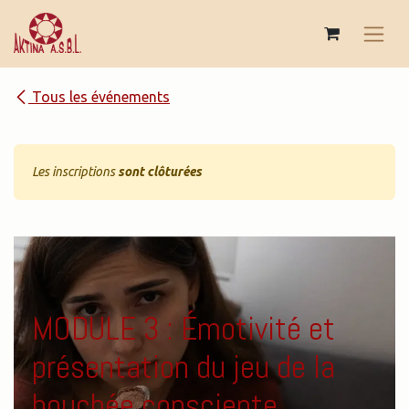
Se rendre au contenu
Tous les événements
Les inscriptions
sont clôturées
MODULE 3 : Émotivité et
présentation du jeu de la
bouchée consciente