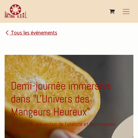
Se rendre au contenu
Tous les événements
Demi-journée immersive
dans "L'Univers des
Mangeurs Heureux"
Pôle santé, prévention de l'obésité et des troubles
alimentaires