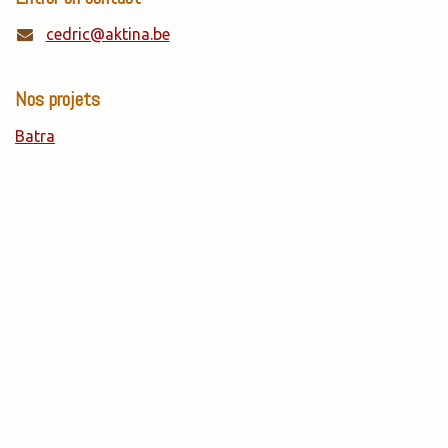
cedric@aktina.be
Nos projets
Batra
Mangeurs Heureux
Beeyo
OpenBatra
C'est Trop Bon !
GiTINi
AKTINA a.s.b.l.
Rue de Lodelinsart, 94/003
6000 Charleroi