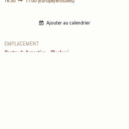
16:30
17:00
(
Europe/Brussels
)
Ajouter au calendrier
EMPLACEMENT
Centre de formation - Charleroi
Rue de Lodelinsart, 94/003
6000 Charleroi
Belgique
+32 495 51 18 96
cedric@aktina.be
Obtenir l'itinéraire
ORGANISATEUR