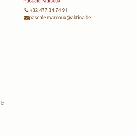
Pascale Marcoux
+32 477 34 74 91
pascale.marcoux@aktina.be
la