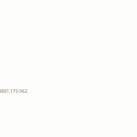
NA a.s.b.l.
 de Lodelinsart,
003
0 Charleroi
'entreprise :
0881.170.962