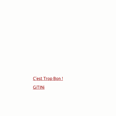
Nos projets
Suivez-nous
Batra
Facebook
Mangeurs Heureux
Linkedin
Beeyo
OpenBatra
C'est Trop Bon !
GiTINi