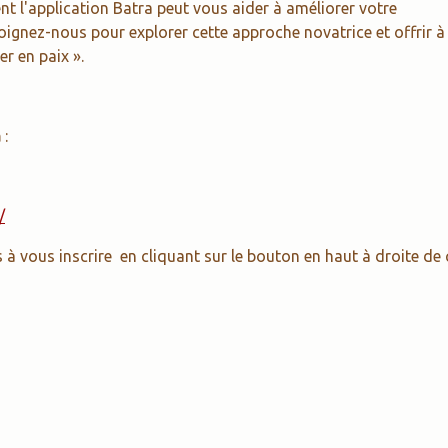
 l'application Batra peut vous aider à améliorer votre
ignez-nous pour explorer cette approche novatrice et offrir à
r en paix ».
à
:
/
s à vous inscrire en cliquant sur le bouton en haut à droite de 
Entrer en contact
AKTI
Rue
cedric@aktina.be
94/