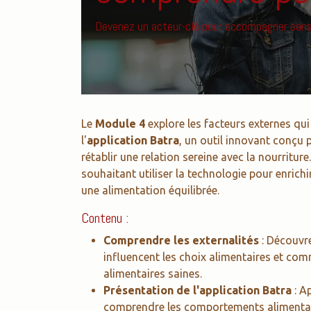
Devenez un acteur-clé pour accompagner sans st
Le
Module 4
explore les facteurs externes qu
l'
application Batra
, un outil innovant conçu 
rétablir une relation sereine avec la nourritu
souhaitant utiliser la technologie pour enrich
une alimentation équilibrée.
Contenu :
Comprendre les externalités
: Découvr
influencent les choix alimentaires et co
alimentaires saines.
Présentation de l'application Batra
: A
comprendre les comportements alimentaire