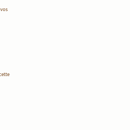
 vos
cette
NA a.s.b.l.
 de Lodelinsart,
003