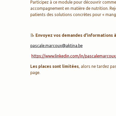
Participez à ce module pour découvrir comment
accompagnement en matière de nutrition. Rejo
patients des solutions concrètes pour « mange
📝
Envoyez vos demandes d'informations 
pascale.marcoux@aktina.be
https://www.linkedin.com/in/pascalemarcoux
Les places sont limitées
, alors ne tardez pa
page.
Nos projets
Suivez-nous
Batra
Facebook