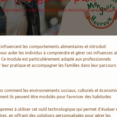
igmatiser, et aider les familles à se réconcilier avec l’alimentati
i influencent les comportements alimentaires et introduit
pour aider les individus à comprendre et gérer ces influences a
re. Ce module est particulièrement adapté aux professionnels
ir leur pratique et accompagner les familles dans leur parcours
ez comment les environnements sociaux, culturels et économ
mment ils peuvent être modulés pour favoriser des habitudes
pprenez à utiliser cet outil technologique qui permet d'évaluer 
s, en offrant des solutions personnalisées pour gérer les