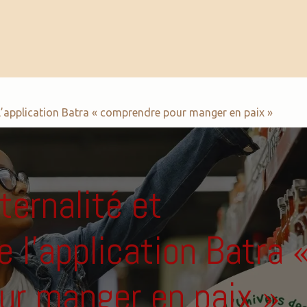
tivités
Formations
Outils pédagogiques
 l’application Batra « comprendre pour manger en paix »
ernalité et
 l’application Batra 
ur manger en paix »