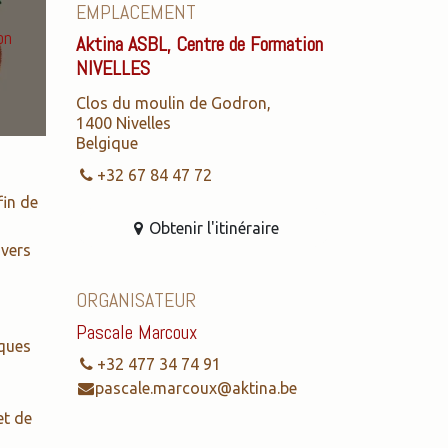
EMPLACEMENT
on
Aktina ASBL, Centre de Formation
NIVELLES
Clos du moulin de Godron,
1400 Nivelles
Belgique
+32 67 84 47 72
fin de
Obtenir l'itinéraire
 vers
ORGANISATEUR
Pascale Marcoux
iques
+32 477 34 74 91
pascale.marcoux@aktina.be
et de